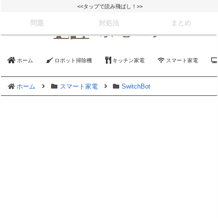
<<タップで読み飛ばし！>>
問題
対処法
まとめ
ホーム
ロボット掃除機
キッチン家電
スマート家電
ホーム
スマート家電
SwitchBot