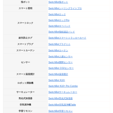
指ボット
SwitchBot指ボット
スマート照明
SwitchBotシーリングライトプロ
SwitchBotロック
SwitchBotロックPro
スマートロック
SwitchBotキーパッド
SwitchBot指紋認証パッド
紛失防止タグ
SwitchBotスマートトラッカーカード
スマートプラグ
SwitchBotプラグミニ
スマートカーテン
SwitchBotカーテン
SwitchBot人感センサー
センサー
SwitchBot開閉センサー
SwitchBot CO2センサー
スマート温湿度計
SwitchBot温湿度計
SwitchBot K10+
ロボット掃除機
SwitchBot K10+ Pro Combo
サーキュレーター
SwitchBotサーキュレーター
気化式加湿器
SwitchBot気化式加湿器
空気清浄機
SwitchBot空気清浄機Table
学習リモコン
SwitchBot学習リモコン