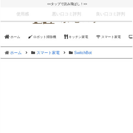
<<タップで読み飛ばし！>>
使用感
悪い口コミ評判
良い口コミ評判
ホーム
ロボット掃除機
キッチン家電
スマート家電
ホーム
スマート家電
SwitchBot