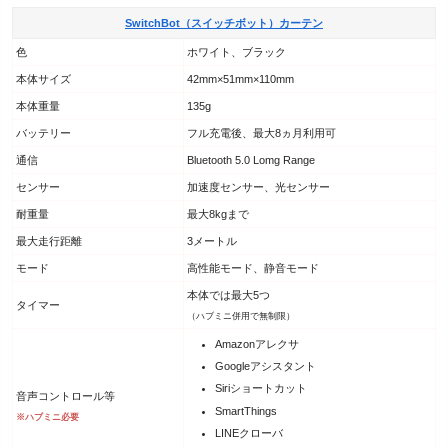
SwitchBot（スイッチボット）カーテン
色
ホワイト、ブラック
本体サイズ
42mm×51mm×110mm
本体重量
135g
バッテリー
フル充電後、最大8ヵ月利用可
通信
Bluetooth 5.0 Lomg Range
センサー
加速度センサー、光センサー
耐重量
最大8kgまで
最大走行距離
3メートル
モード
高性能モード、静音モード
本体では最大5つ
タイマー
（ハブミニ併用で無制限）
Amazonアレクサ
Googleアシスタント
Siriショートカット
音声コントロール等
SmartThings
※ハブミニ必要
LINEクローバ