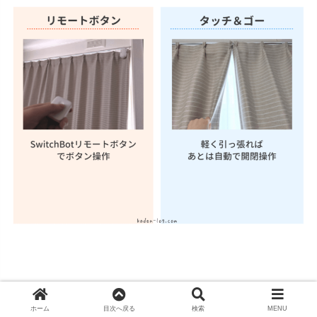
他にも
「スマホアプリ」
から操作したり、
「スケジュール設定
」し
ホーム
目次へ戻る
検索
MENU
たり。