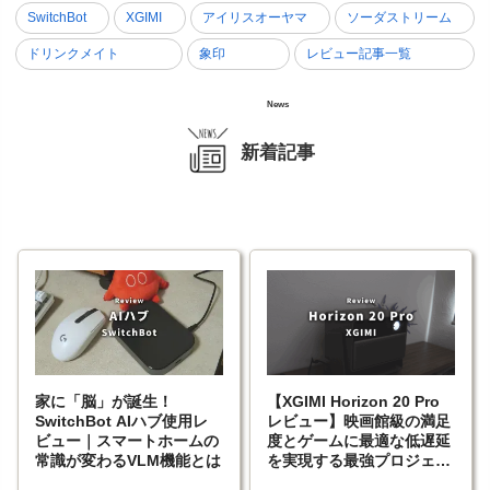
SwitchBot
XGIMI
アイリスオーヤマ
ソーダストリーム
ドリンクメイト
象印
レビュー記事一覧
News
新着記事
家に「脳」が誕生！
【XGIMI Horizon 20 Pro
SwitchBot AIハブ使用レ
レビュー】映画館級の満足
ビュー｜スマートホームの
度とゲームに最適な低遅延
常識が変わるVLM機能とは
を実現する最強プロジェク
ター