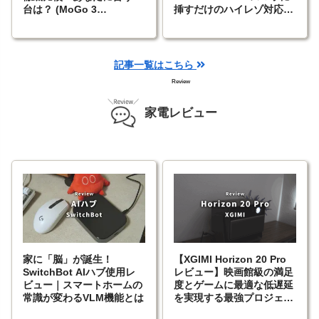
台は？ (MoGo 3
挿すだけのハイレゾ対応
Pro/Halo+/Elfin Flip Pro)
Type-C有線イヤホン
記事一覧はこちら
Review
家電レビュー
家に「脳」が誕生！
【XGIMI Horizon 20 Pro
SwitchBot AIハブ使用レ
レビュー】映画館級の満足
ビュー｜スマートホームの
度とゲームに最適な低遅延
常識が変わるVLM機能とは
を実現する最強プロジェク
ター