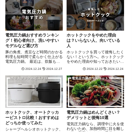
電気圧力鍋おすすめランキン
ホットクックをやめた理由
グ！初心者向け、洗いやすい
は？いらない人、向いている
モデルなど選び方
人
豚の角煮、煮豆など時間のかかる
ホットクックを買って後悔したく
料理も短時間で柔らかく仕上がる
ない！という方へ。ホットクック
電気圧力鍋。 最近は、炊飯もで
をやめた理由や知っておきたいデ
きるモデルもあり、ますます便利
メリットについてまとめました。
2024.12.24
2024.12.27
2024.12.22
2024.12.24
になっています！ 電気圧力鍋の
向いている人、いらない人は？レ
メリットは、火を使わないので調
ンタルでお試しするのもありで
理中にほったらかしにでき、自分
す。
の時間を作れること。 アイリ
ス...
ホットクック、オートクッカ
電気圧力鍋はめんどくさい？
ービストロ比較！おすすめは
デメリットと後悔10選
どっちか使ってみた
電気圧力鍋なら、調理中に火を使
わないため、加熱時間に目を離し
シャープヘルシオホットクック、