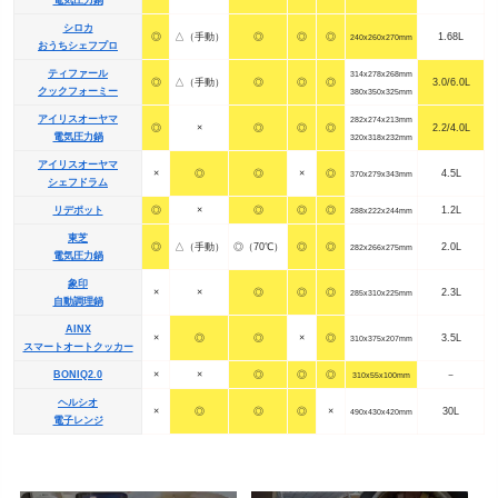
シロカ
◎
△（手動）
◎
◎
◎
1.68L
240x260x270mm
おうちシェフプロ
ティファール
314x278x268mm
◎
△（手動）
◎
◎
◎
3.0/6.0L
クックフォーミー
380x350x325mm
アイリスオーヤマ
282x274x213mm
◎
×
◎
◎
◎
2.2/4.0L
電気圧力鍋
320x318x232mm
アイリスオーヤマ
×
◎
◎
×
◎
4.5L
370x279x343mm
シェフドラム
リデポット
◎
×
◎
◎
◎
1.2L
288x222x244mm
東芝
◎
△（手動）
◎（70℃）
◎
◎
2.0L
282x266x275mm
電気圧力鍋
象印
×
×
◎
◎
◎
2.3L
285x310x225mm
自動調理鍋
AINX
×
◎
◎
×
◎
3.5L
310x375x207mm
スマートオートクッカー
BONIQ2.0
×
×
◎
◎
◎
－
310x55x100mm
ヘルシオ
×
◎
◎
◎
×
30L
490x430x420mm
電子レンジ