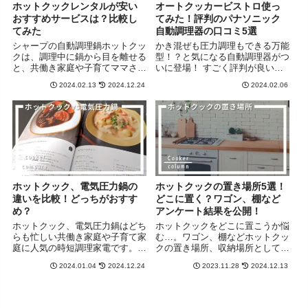
ホットクックレンタルが安い
オートクッカービストロ使っ
おすすめサービスは？比較し
てみた！評判のパナソニック
てみた
自動調理器の口コミ5選
シャープの自動調理鍋ホットクッ
かき混ぜも圧力調理もできる万能
クは、調理中に鍋から目を離せる
型！？と気になる自動調理器がつ
と、共働き家庭や子育てママさん
いに登場！ すごく評判が良いの
から人気！ 私自身、1年以上愛用
で気になりすぎて、ついにわが家
2024.02.13
2024.12.24
2024.02.06
していますが、とても満足してい
でも使ってみることにしました！
ます。 ただ、価格が高めなの
かき混ぜ用の羽根付きで、圧力調
で、いきなり購入までは踏み切れ
理、炒め調理、煮込み、無水、低
ない、サイズに悩むという声も
温調理、蒸し調理など調理のバ...
多...
ホットクック、電気圧力鍋の
ホットクックの置き場所5選！
違いを比較！どっちがおすす
どこに置く？ワゴン、棚など
め？
アンケート結果を公開！
ホットクック、電気圧力鍋はどち
ホットクックをどこに置こうか悩
らも忙しい共働き家庭や子育て家
む…。ワゴン、棚などホットクッ
庭に人気の時短調理家電です。
クの置き場所、収納場所として、
ただ、実際にどちらが時短になる
実際にどこに置いているのか？ア
2024.01.04
2024.12.24
2023.11.28
2024.12.13
のか、どちらがお手入れしやすい
ンケートを実施してみました。
のか、など疑問も多数…。 そこ
で、実際にホットクック、いろい
ろな電気圧力鍋を利用してみ