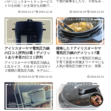
て他の家事をしたり、子供をみた
パナソニックオートクッカービス
りできて便利！ ただ、実際に電
トロを比較！かき混ぜも自動でで
気圧力鍋を使ってみると、洗うの
きる羽根付き自動調理器（ほった
2024.12.17
2024.12.19
2024.04.29
2024.12.24
が面倒だったり、意外と時間がか
らかし調理家電）は実際にどっち
かったりとデメリットも感じまし
がおすすめなのか？実際に利用し
た…。 人によっては便利さを
て比較してみました。
感...
アイリスオーヤマ電気圧力鍋
後悔した？アイリスオーヤマ
の口コミ評判10選！デメリッ
電気圧力鍋のデメリット7選
トあり本音の口コミ評判
アイリスオーヤマ電気圧力鍋は、
子育て家庭や共働きワーママにも
アイリスオーヤマ電気圧力鍋は、
人気の電気圧力鍋ですが、実際に
2.2Lサイズ、4.0Lサイズの2サイ
利用してみるとあれ？と感じる点
ズ展開の電気圧力鍋。モデルによ
もありました。 例えば、思った
って、6～90の自動メニューに対
2024.03.30
2024.12.24
2024.02.13
より時短にならなかったり、お手
応しています。大き目のディスプ
入れが面倒くさかったり…。 こ
レイとダイヤル操作で操作感は良
の記事では、買って後悔しない
好。当ブログ家電ログでは、悪い
よ...
口コミ評判ありのレビューをお伝
えします。