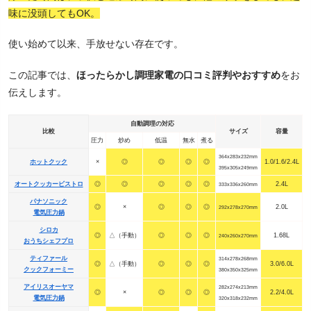
味に没頭してもOK。
使い始めて以来、手放せない存在です。
この記事では、
ほったらかし調理家電の口コミ評判やおすすめ
をお
伝えします。
自動調理の対応
比較
サイズ
容量
圧力
炒め
低温
無水
煮る
364x283x232mm
ホットクック
×
◎
◎
◎
◎
1.0/1.6/2.4L
395x305x249mm
オートクッカービストロ
◎
◎
◎
◎
◎
2.4L
333x336x260mm
パナソニック
◎
×
◎
◎
◎
2.0L
292x278x270mm
電気圧力鍋
シロカ
◎
△（手動）
◎
◎
◎
1.68L
240x260x270mm
おうちシェフプロ
ティファール
314x278x268mm
◎
△（手動）
◎
◎
◎
3.0/6.0L
クックフォーミー
380x350x325mm
アイリスオーヤマ
282x274x213mm
◎
×
◎
◎
◎
2.2/4.0L
電気圧力鍋
320x318x232mm