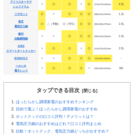
アイリスオーヤマ
×
◎
◎
×
◎
4.5L
370x279x343mm
シェフドラム
リデポット
◎
×
◎
◎
◎
1.2L
288x222x244mm
東芝
◎
△（手動）
◎（70℃）
◎
◎
2.0L
282x266x275mm
電気圧力鍋
象印
×
×
◎
◎
◎
2.3L
285x310x225mm
自動調理鍋
AINX
×
◎
◎
×
◎
3.5L
310x375x207mm
スマートオートクッカー
BONIQ2.0
×
×
◎
◎
◎
－
310x55x100mm
ヘルシオ
×
◎
◎
◎
×
30L
490x430x420mm
電子レンジ
タップできる目次
ほったらかし調理家電のおすすめランキング
目的で選ぶ！ほったらかし調理家電のおすすめ
ホットクックの口コミ評判！デメリットは？
電気圧力鍋のおすすめはどれ？口コミ評判まとめ
比較！ホットクック、電気圧力鍋どっちがおすすめ？