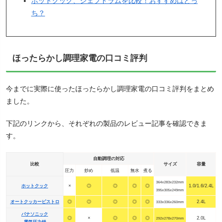
ホットクック、シェフドラムを比較！おすすめはどっ
ち？
ほったらかし調理家電の口コミ評判
今までに実際に使ったほったらかし調理家電の口コミ評判をまとめ
ました。
下記のリンクから、それぞれの製品のレビュー記事を確認できま
す。
自動調理の対応
比較
サイズ
容量
圧力
炒め
低温
無水
煮る
364x283x232mm
ホットクック
×
◎
◎
◎
◎
1.0/1.6/2.4L
395x305x249mm
オートクッカービストロ
◎
◎
◎
◎
◎
2.4L
333x336x260mm
パナソニック
◎
×
◎
◎
◎
2.0L
292x278x270mm
電気圧力鍋