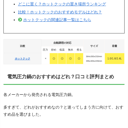
どこに置く？ホットクックの置き場所ランキング
比較！ホットクックのおすすめモデルはどれ？
ホットクックの関連記事一覧はこちら
自動調理の対応
比較
サイズ
容量
圧力
炒め
低温
無水
煮る
364x283x232mm
ホットクック
×
◎
◎
◎
◎
1.0/1.6/2.4L
395x305x249mm
電気圧力鍋のおすすめはどれ？口コミ評判まとめ
各メーカーから発売される電気圧力鍋。
多すぎて、どれがおすすめなの？と迷ってしまう方に向けて、おす
すめ品を選びました。