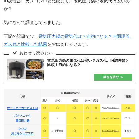
IH調理器、ガスコンロと比較して、電気圧力鍋の電気代は安いの
か？
気になって調査してみました。
下記の記事では、
電気圧力鍋の電気代は？節約になる？IH調理器、
ガス代と比較した結果
をお伝えしています。
電気圧力鍋の電気代は安い？ガス代、IH調理器と
比較！節約になる？
自動調理の対応
比較
サイズ
容量
圧力
炒め
低温
無水
煮る
オートクッカービストロ
◎
◎
◎
◎
◎
2.4L
333x336x260mm
パナソニック
◎
×
◎
◎
◎
2.0L
292x278x270mm
電気圧力鍋
シロカ
◎
△（手動）
◎
◎
◎
1.68L
240x260x270mm
おうちシェフプロ