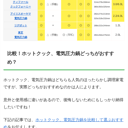
ティファール
314x278x268mm
◎
△（手動）
◎
◎
◎
3.0/6.0L
クックフォーミー
380x350x325mm
アイリスオーヤマ
282x274x213mm
◎
×
◎
◎
◎
2.2/4.0L
電気圧力鍋
320x318x232mm
リデポット
◎
×
◎
◎
◎
1.2L
288x222x244mm
東芝
◎
△（手動）
◎（70℃）
◎
◎
2.0L
282x266x275mm
電気圧力鍋
比較！ホットクック、電気圧力鍋どっちがおすす
め？
ホットクック、電気圧力鍋はどちらも人気のほったらかし調理家電
ですが、実際どっちがおすすめなのかは人によります。
意外と使用感に違いがあるので、後悔しないためにもしっかり納得
したいですね！
下記の記事では、
ホットクック、電気圧力鍋を比較して選ぶおすす
め
をお伝えします。