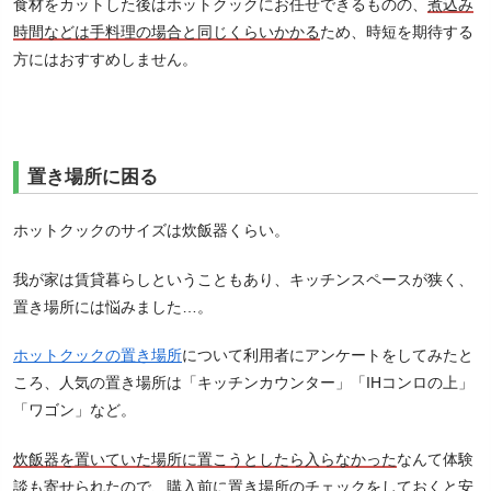
食材をカットした後はホットクックにお任せできるものの、
煮込み
時間などは手料理の場合と同じくらいかかる
ため、時短を期待する
方にはおすすめしません。
置き場所に困る
ホットクックのサイズは炊飯器くらい。
我が家は賃貸暮らしということもあり、キッチンスペースが狭く、
置き場所には悩みました…。
ホットクックの置き場所
について利用者にアンケートをしてみたと
ころ、人気の置き場所は「キッチンカウンター」「IHコンロの上」
「ワゴン」など。
炊飯器を置いていた場所に置こうとしたら入らなかった
なんて体験
談も寄せられたので、購入前に置き場所のチェックをしておくと安