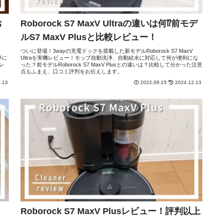
お
Roborock S7 MaxV Ultraの違いは何⁉前モデ
ルS7 MaxV Plusと比較レビュー！
ついに登場！3wayの充電ドックを搭載した新モデルRoborock S7 MaxV
寧に
Ultraを実機レビュー！モップ自動洗浄、自動給水に対応して何が便利にな
レ
った？前モデルRoborock S7 MaxV Plusとの違いは？比較して分かった注意
点もふまえ、口コミ評判をお伝えします。
.13
2022.09.15
2024.12.13
Roborock S7 MaxV Plusレビュー！評判以上