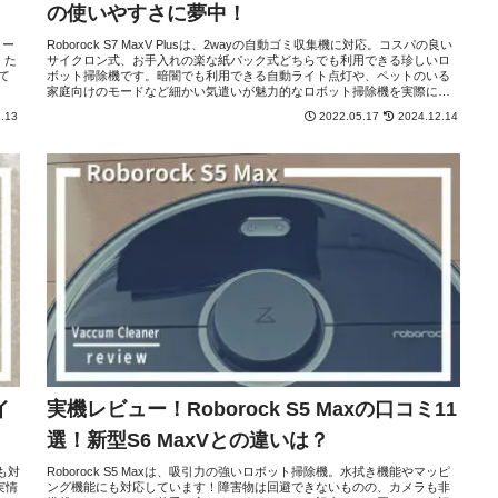
の使いやすさに夢中！
メー
Roborock S7 MaxV Plusは、2wayの自動ゴミ収集機に対応。コスパの良い
 た
サイクロン式、お手入れの楽な紙パック式どちらでも利用できる珍しいロ
て
ボット掃除機です。暗闇でも利用できる自動ライト点灯や、ペットのいる
家庭向けのモードなど細かい気遣いが魅力的なロボット掃除機を実際に使
ってレビューしてみました。
.13
2022.05.17
2024.12.14
イ
実機レビュー！Roborock S5 Maxの口コミ11
選！新型S6 MaxVとの違いは？
も対
Roborock S5 Maxは、吸引力の強いロボット掃除機。水拭き機能やマッピ
実情
ング機能にも対応しています！障害物は回避できないものの、カメラも非