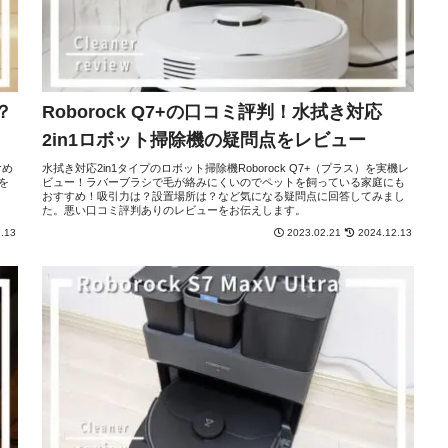
？
Roborock Q7+の口コミ評判！水拭き対応
2in1ロボット掃除機の疑問点をレビュー
含め
水拭き対応2in1タイプのロボット掃除機Roborock Q7+（プラス）を実機レ
を
ビュー！ラバーブラシで毛が絡みにくいのでペットを飼っている家庭にも
おすすめ！吸引力は？設置場所は？など気になる疑問点に回答してみまし
た。悪い口コミ評判ありのレビューをお伝えします。
.13
2023.02.21
2024.12.13