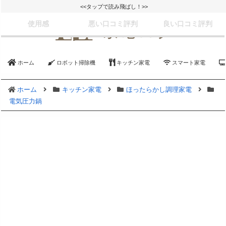
<<タップで読み飛ばし！>>
使用感
悪い口コミ評判
良い口コミ評判
ホーム
ロボット掃除機
キッチン家電
スマート家電
ホーム
キッチン家電
ほったらかし調理家電
電気圧力鍋