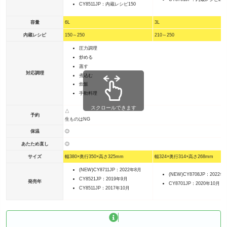
CY8511JP：内蔵レシピ150
容量
6L
3L
内蔵レシピ
150～250
210～250
圧力調理
炒める
蒸す
対応調理
煮込む
炊飯
手動料理
スクロールできます
△
予約
生ものはNG
保温
◎
あたため直し
◎
サイズ
幅380×奥行350×高さ325mm
幅324×奥行314×高さ268mm
(NEW)CY8711JP：2022年8月
(NEW)CY8708JP：2022年
CY8521JP：2019年9月
発売年
CY8701JP：2020年10月
CY8511JP：2017年10月