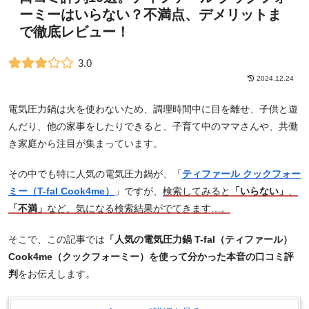
ーミーはいらない？不満点、デメリットま
で徹底レビュー！
3.0
2024.12.24
電気圧力鍋は火を使わないため、調理時間中に目を離せ、子供と遊
んだり、他の家事をしたりできると、子育て中のママさんや、共働
き家庭から注目が集まっています。
その中でも特に人気の電気圧力鍋が、「
ティファール クックフォー
ミー（T-fal Cook4me）
」ですが、
検索してみると
「いらない」
、
「不満」
など、気になる検索結果がでてきます…。
そこで、この記事では
「人気の電気圧力鍋 T-fal（ティファール）
Cook4me（クックフォーミー）を使って分かった本音の口コミ評
判
をお伝えします。