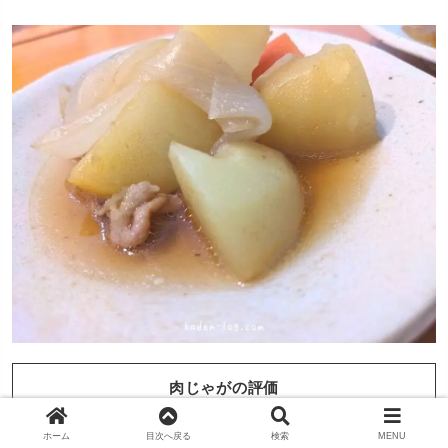
肉じゃがの評価
調理時間
：約20分であっという間に完成！
ホーム
目次へ戻る
検索
MENU