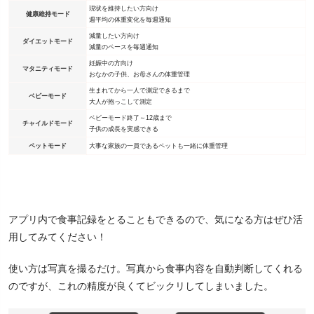
現状を維持したい方向け
健康維持モード
週平均の体重変化を毎週通知
減量したい方向け
ダイエットモード
減量のペースを毎週通知
妊娠中の方向け
マタニティモード
おなかの子供、お母さんの体重管理
生まれてから一人で測定できるまで
ベビーモード
大人が抱っこして測定
ベビーモード終了～12歳まで
チャイルドモード
子供の成長を実感できる
ペットモード
大事な家族の一員であるペットも一緒に体重管理
アプリ内で食事記録をとることもできるので、気になる方はぜひ活
用してみてください！
使い方は写真を撮るだけ。写真から食事内容を自動判断してくれる
のですが、これの精度が良くてビックリしてしまいました。