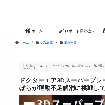
ホーム
ロボット掃除機
ホーム
QOL家電
健康家電
【PR】当ブログでは、アフィリエイトサービスおよび広告により、収益を得
とがあります。
ドクターエア3Dスーパーブレ
ぼらが運動不足解消に挑戦し