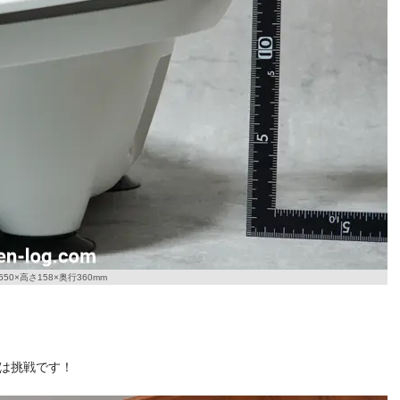
50×高さ158×奥行360mm
は挑戦です！