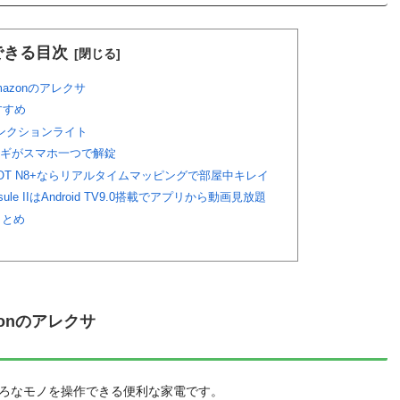
できる目次
azonのアレクサ
すすめ
ンクションライト
のカギがスマホ一つで解錠
BOT N8+ならリアルタイムマッピングで部屋中キレイ
sule IIはAndroid TV9.0搭載でアプリから動画見放題
まとめ
onのアレクサ
ろなモノを操作できる便利な家電です。