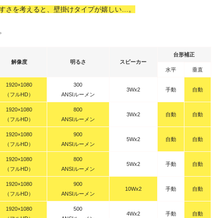
すさを考えると、壁掛けタイプが嬉しい…。
。
台形補正
解像度
明るさ
スピーカー
水平
垂直
1920×1080
300
3Wx2
手動
自動
（フルHD）
ANSIルーメン
1920×1080
800
3Wx2
自動
自動
（フルHD）
ANSIルーメン
1920×1080
900
5Wx2
自動
自動
（フルHD）
ANSIルーメン
1920×1080
800
5Wx2
手動
自動
（フルHD）
ANSIルーメン
1920×1080
900
10Wx2
手動
自動
（フルHD）
ANSIルーメン
1920×1080
500
4Wx2
手動
自動