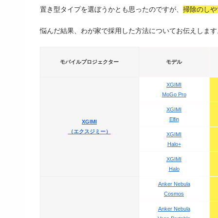
置き型タイプを選ぼうかとも思ったのですが、
掃除のしや
悩んだ結果、わが家で採用した方法についてお伝えします
モバイルプロジェクター
モデル
XGIMI
MoGo Pro
XGIMI
Elfin
XGIMI
（エクスジミー）
XGIMI
Halo+
XGIMI
Halo
Anker Nebula
Cosmos
Anker Nebula