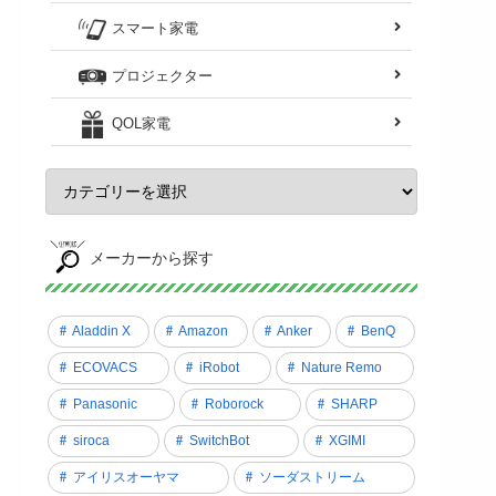
スマート家電
プロジェクター
QOL家電
メーカーから探す
Aladdin X
Amazon
Anker
BenQ
ECOVACS
iRobot
Nature Remo
Panasonic
Roborock
SHARP
siroca
SwitchBot
XGIMI
アイリスオーヤマ
ソーダストリーム