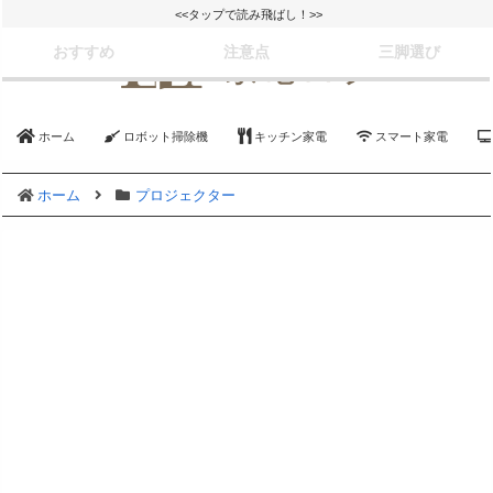
<<タップで読み飛ばし！>>
おすすめ
注意点
三脚選び
ホーム
ロボット掃除機
キッチン家電
スマート家電
ホーム
プロジェクター