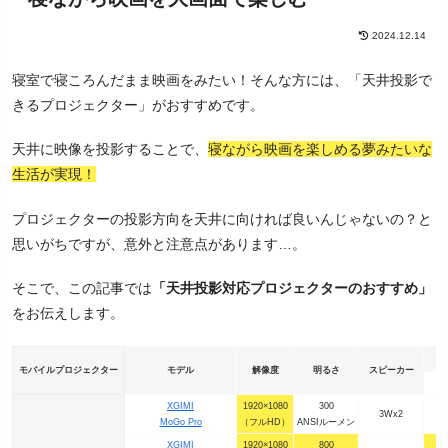
2024.12.14
寝室で寝ころんだまま映画をみたい！そんな方には、「天井投影で
きるプロジェクター」がおすすめです。
天井に映像を投影することで、
寝ながら映画を楽しめる夢みたいな
生活が実現！
プロジェクターの投影方向を天井に向ければ良いんじゃないの？と
思いがちですが、意外と注意点があります…。
そこで、この記事では
「天井投影対応プロジェクターのおすすめ」
をお伝えします。
モバイルプロジェクター
モデル
解像度
明るさ
スピーカー
XGIMI
1920×1080
300
3Wx2
MoGo Pro
（フルHD）
ANSIルーメン
XGIMI
1920×1080
800