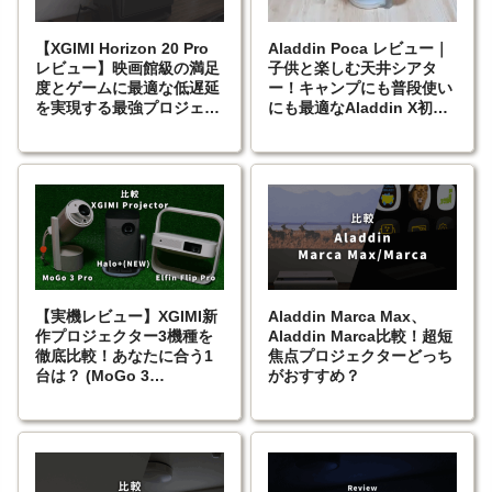
【XGIMI Horizon 20 Pro
Aladdin Poca レビュー｜
レビュー】映画館級の満足
子供と楽しむ天井シアタ
度とゲームに最適な低遅延
ー！キャンプにも普段使い
を実現する最強プロジェク
にも最適なAladdin X初の
ター
ポータブルプロジェクター
【実機レビュー】XGIMI新
Aladdin Marca Max、
作プロジェクター3機種を
Aladdin Marca比較！超短
徹底比較！あなたに合う1
焦点プロジェクターどっち
台は？ (MoGo 3
がおすすめ？
Pro/Halo+/Elfin Flip Pro)