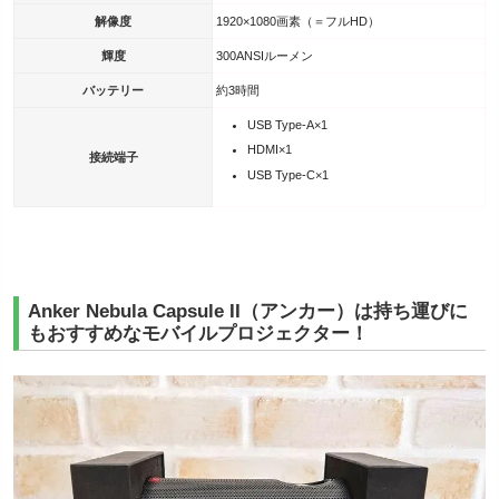
解像度
1920×1080画素（＝フルHD）
輝度
300ANSIルーメン
バッテリー
約3時間
USB Type-A×1
HDMI×1
接続端子
USB Type-C×1
Anker Nebula Capsule II（アンカー）は持ち運びに
もおすすめなモバイルプロジェクター！