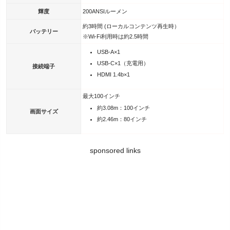
輝度
200ANSIルーメン
約3時間 (ローカルコンテンツ再生時）
バッテリー
※Wi-Fi利用時は約2.5時間
USB-A×1
USB-C×1（充電用）
接続端子
HDMI 1.4b×1
最大100インチ
約3.08m：100インチ
画面サイズ
約2.46m：80インチ
sponsored links