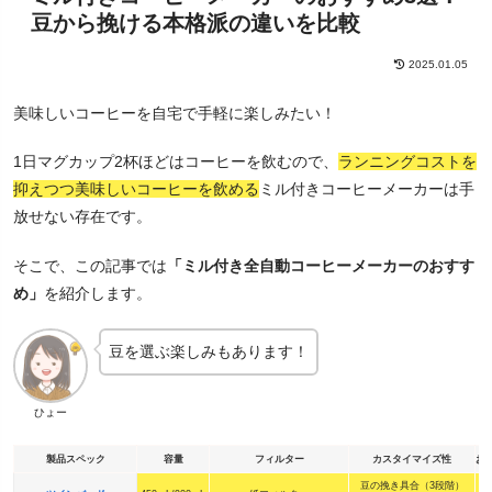
豆から挽ける本格派の違いを比較
2025.01.05
美味しいコーヒーを自宅で手軽に楽しみたい！
1日マグカップ2杯ほどはコーヒーを飲むので、
ランニングコストを
抑えつつ美味しいコーヒーを飲める
ミル付きコーヒーメーカーは手
放せない存在です。
そこで、この記事では
「ミル付き全自動コーヒーメーカーのおすす
め」
を紹介します。
豆を選ぶ楽しみもあります！
ひょー
製品スペック
容量
フィルター
カスタイマイズ性
お
豆の挽き具合（3段階）