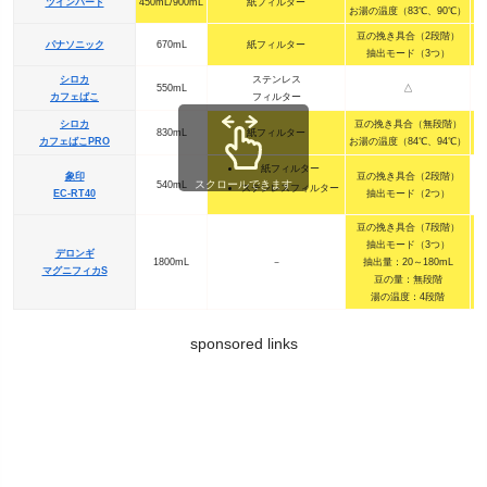
ツインバード
450mL/900mL
紙フィルター
お湯の温度（83℃、90℃）
豆の挽き具合（2段階）
パナソニック
670mL
紙フィルター
抽出モード（3つ）
シロカ
ステンレス
550mL
△
カフェばこ
フィルター
シロカ
豆の挽き具合（無段階）
830mL
紙フィルター
カフェばこPRO
お湯の温度（84℃、94℃）
紙フィルター
象印
豆の挽き具合（2段階）
スクロールできます
540mL
ステンレスフィルター
EC-RT40
抽出モード（2つ）
豆の挽き具合（7段階）
抽出モード（3つ）
デロンギ
1800mL
－
抽出量：20～180mL
マグニフィカS
豆の量：無段階
湯の温度：4段階
sponsored links