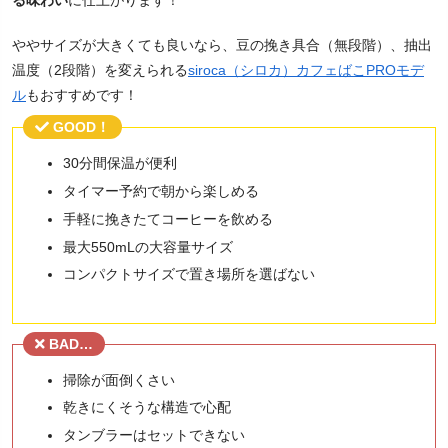
る味わい
に仕上がります！
ややサイズが大きくても良いなら、豆の挽き具合（無段階）、抽出
温度（2段階）を変えられる
siroca（シロカ）カフェばこPROモデ
ル
もおすすめです！
GOOD！
30分間保温が便利
タイマー予約で朝から楽しめる
手軽に挽きたてコーヒーを飲める
最大550mLの大容量サイズ
コンパクトサイズで置き場所を選ばない
BAD…
掃除が面倒くさい
乾きにくそうな構造で心配
タンブラーはセットできない