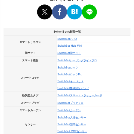
SwitchBotの製品一覧
SwitchBotハブ2
スマートリモコン
SwitchBot Hub Mini
指ボット
SwitchBot指ボット
スマート照明
SwitchBotシーリングライトプロ
SwitchBotロック
SwitchBotロックPro
スマートロック
SwitchBotキーパッド
SwitchBot指紋認証パッド
紛失防止タグ
SwitchBotスマートトラッカーカード
スマートプラグ
SwitchBotプラグミニ
スマートカーテン
SwitchBotカーテン
SwitchBot人感センサー
センサー
SwitchBot開閉センサー
SwitchBot CO2センサー