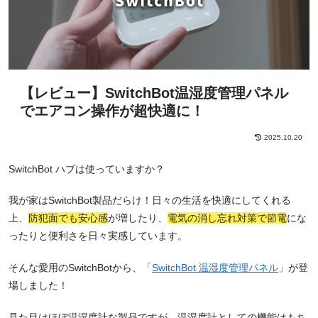
【レビュー】SwitchBot温湿度管理パネル
でエアコン操作が超快適に！
2025.10.20
SwitchBot ハブは使っていますか？
我が家はSwitchBot製品だらけ！日々の生活を快適にしてくれる
上、
防犯面でも安心感
が増したり、
電気の消し忘れ対策で節電
にな
ったりと便利さを日々実感しています。
そんな愛用のSwitchBotから、「
SwitchBot 温湿度管理パネル
」が登
場しました！
見た目はほぼ温湿度計な製品ですが、温湿度計としての機能はもち