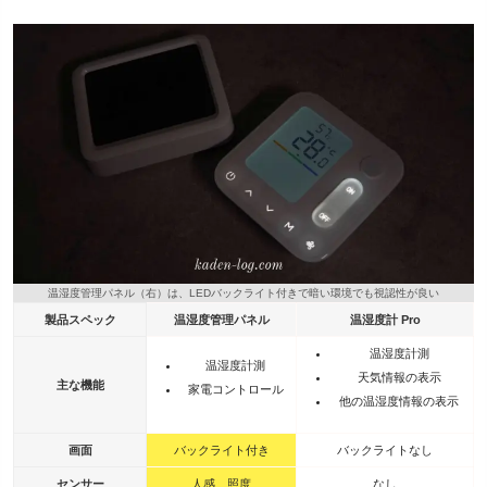
温湿度管理パネル（右）は、LEDバックライト付きで暗い環境でも視認性が良い
製品スペック
温湿度管理パネル
温湿度計 Pro
温湿度計測
温湿度計測
天気情報の表示
主な機能
家電コントロール
他の温湿度情報の表示
画面
バックライト付き
バックライトなし
センサー
人感、照度
なし