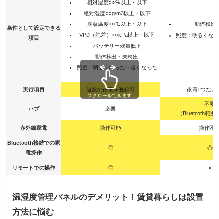
相対湿度○○%以上・以下
絶対湿度○○g/m3以上・以下
露点温度○○℃以上・以下
動体検出
条件として設定できる
VPD（飽差）○○kPa以上・以下
照度：明るくなっ
項目
バッテリー残量低下
動体検出・未検出
照度：明るくなった・暗くなった
実行項目
複数の家電を登録可
家電1つだけ
スクロールできます
不要
ハブ
必要
（Bluetooth
赤外線家電
操作可能
操作不
Bluetooth接続での家
◎
◎
電操作
リモートでの操作
◎
×
温湿度管理パネルのデメリット！賃貸暮らしは設置
方法に悩む