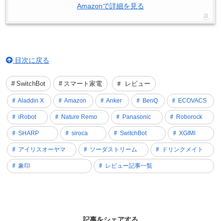
Amazonで詳細を見る
目次に戻る
SwitchBot
スマート家電
レビュー
Aladdin X
Amazon
Anker
BenQ
ECOVACS
iRobot
Nature Remo
Panasonic
Roborock
SHARP
siroca
SwitchBot
XGIMI
アイリスオーヤマ
ソーダストリーム
ドリンクメイト
象印
レビュー記事一覧
記事をシェアする