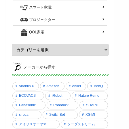
スマート家電
プロジェクター
QOL家電
メーカーから探す
Aladdin X
Amazon
Anker
BenQ
ECOVACS
iRobot
Nature Remo
Panasonic
Roborock
SHARP
siroca
SwitchBot
XGIMI
アイリスオーヤマ
ソーダストリーム