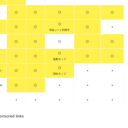
m
◎
◎
◎
◎
◎
◎
◎
◎
◎
×
市販シート利用可
◎
◎
◎
◎
◎
◎
◎
◎
◎
◎
振動モップ
◎
m
◎
◎
×
×
回転モップ
mm
◎
◎
×
×
×
×
×
×
×
×
onsored links