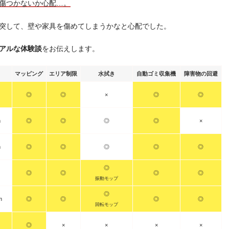
傷つかないか心配…。
突して、壁や家具を傷めてしまうかなと心配でした。
アルな体験談
をお伝えします。
マッピング
エリア制限
水拭き
自動ゴミ収集機
障害物の回避
◎
◎
×
◎
◎
m
◎
◎
◎
◎
×
m
◎
◎
◎
◎
◎
◎
◎
◎
◎
◎
振動モップ
◎
m
◎
◎
◎
◎
回転モップ
◎
×
×
×
×