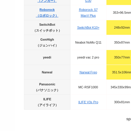
（アンカー）
G30
Roborock
Roborock S7
353×96.5m
（ロボロック）
MaxV Plus
SwitchBot
SwitchBot K10+
248x92mm
（スイッチボット）
GenHigh
Neabot NoMo Q11
350x87mm
（ジェンハイ）
yeedi
yeedi vac 2 pro
350x77mm
Narwal
Narwal Freo
351.5x106m
Panasonic
MC-RSF1000
345x330x99
（パナソニック）
ILIFE
ILIFE V3s Pro
300x81mm
（アイライフ）
sp