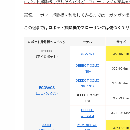
ロボット掃除機は便利そうだけど、フローリングや家具が
実際、ロボット掃除機を利用してみるまでは、ガンガン衝
この記事では
ロボット掃除機でフローリングは傷つく？リ
ロボット掃除機のスペック
モデル
サイズ
iRobot
ルンバj7+
339x87mm
（アイロボット）
DEEBOT OZMO
353×93.6m
N8+
DEEBOT OZMO
353×93.6m
N8 PRO+
ECOVACS
（エコバックス）
DEEBOT OZMO
353x93mm
T8+
DEEBOT
362×103.5m
X1 OMNI
Anker
Eufy RoboVac
325x72mm