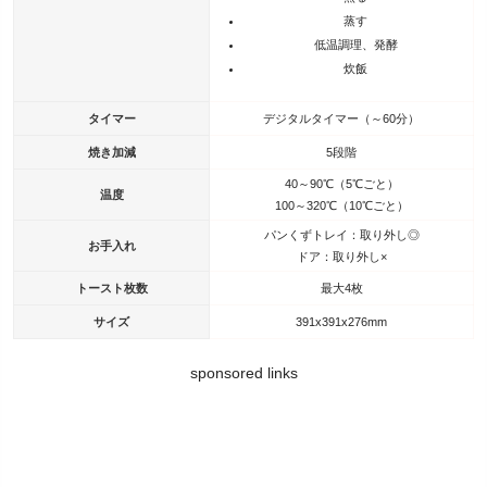
蒸す
低温調理、発酵
炊飯
タイマー
デジタルタイマー（～60分）
焼き加減
5段階
40～90℃（5℃ごと）
温度
100～320℃（10℃ごと）
パンくずトレイ：取り外し◎
お手入れ
ドア：取り外し×
トースト枚数
最大4枚
サイズ
391x391x276mm
sponsored links