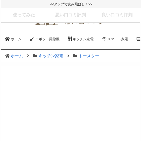
<<タップで読み飛ばし！>>
使ってみた
悪い口コミ評判
良い口コミ評判
ホーム
ロボット掃除機
キッチン家電
スマート家電
ホーム
キッチン家電
トースター