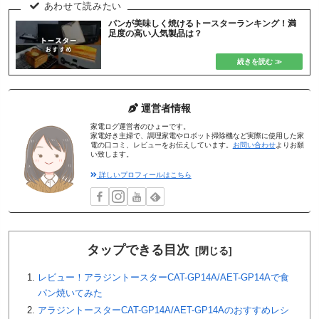
パンが美味しく焼けるトースターランキング！満
足度の高い人気製品は？
運営者情報
家電ログ運営者のひょーです。
家電好き主婦で、調理家電やロボット掃除機など実際に使用した家
電の口コミ、レビューをお伝えしています。
お問い合わせ
よりお願
い致します。
詳しいプロフィールはこちら
タップできる目次
レビュー！アラジントースターCAT-GP14A/AET-GP14Aで食
パン焼いてみた
アラジントースターCAT-GP14A/AET-GP14Aのおすすめレシ