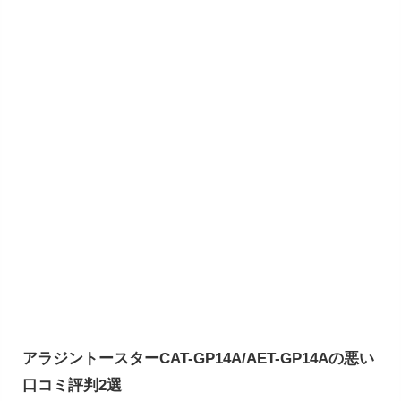
アラジントースターCAT-GP14A/AET-GP14Aの悪い
口コミ評判2選