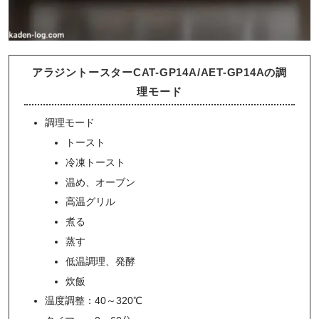
アラジントースターCAT-GP14A/AET-GP14Aの調
理モード
調理モード
トースト
冷凍トースト
温め、オーブン
高温グリル
煮る
蒸す
低温調理、発酵
炊飯
温度調整：40～320℃