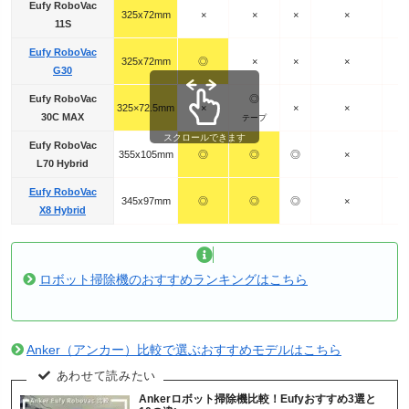
Eufy RoboVac
325x72mm
×
×
×
×
11S
Eufy RoboVac
325x72mm
◎
×
×
×
G30
Eufy RoboVac
◎
325×72.5mm
×
×
×
30C MAX
テープ
スクロールできます
Eufy RoboVac
355x105mm
◎
◎
◎
×
L70 Hybrid
Eufy RoboVac
345x97mm
◎
◎
◎
×
X8 Hybrid
ロボット掃除機のおすすめランキングはこちら
Anker（アンカー）比較で選ぶおすすめモデルはこちら
Ankerロボット掃除機比較！Eufyおすすめ3選と