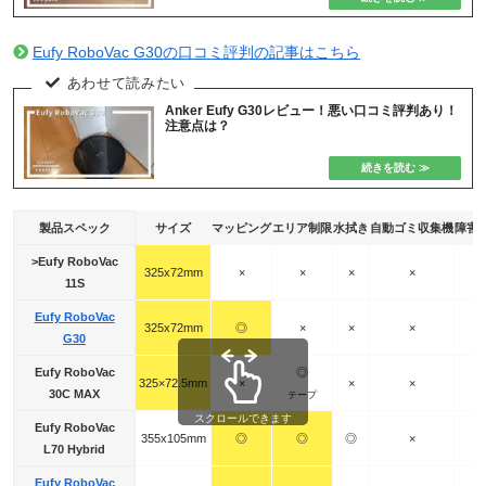
Eufy RoboVac G30の口コミ評判の記事はこちら
Anker Eufy G30レビュー！悪い口コミ評判あり！
注意点は？
製品スペック
サイズ
マッピング
エリア制限
水拭き
自動ゴミ収集機
障害
>Eufy RoboVac
325x72mm
×
×
×
×
11S
Eufy RoboVac
325x72mm
◎
×
×
×
G30
Eufy RoboVac
◎
325×72.5mm
×
×
×
30C MAX
テープ
スクロールできます
Eufy RoboVac
355x105mm
◎
◎
◎
×
L70 Hybrid
Eufy RoboVac