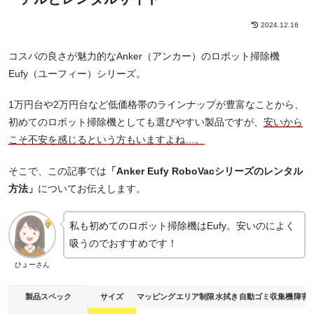
2024.12.16
コスパの良さが魅力的なAnker（アンカー）のロボット掃除機
Eufy（ユーフィー）シリーズ。
1万円台や2万円台など低価格帯のラインナップが豊富なことから、
初めてのロボット掃除機としても選びやすい製品ですが、
安いから
こそ不安を感じるという方もいますよね…。
そこで、この記事では
「Anker Eufy RoboVacシリーズのレンタル
方法」
についてお伝えします。
私も初めてのロボット掃除機はEufy。安いのによく
吸うのでおすすめです！
ひょーさん
製品スペック
サイズ
マッピング
エリア制限
水拭き
自動ゴミ収集機
障害