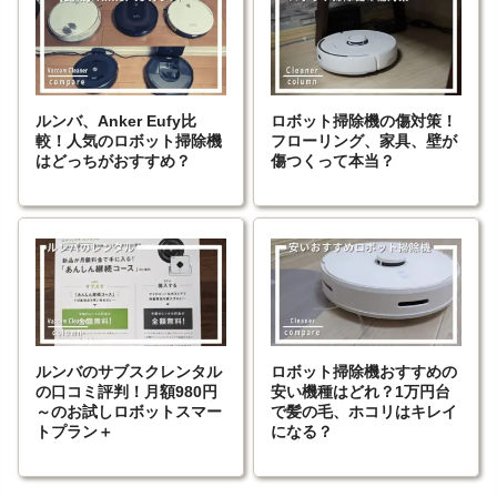
ルンバ、Anker Eufy比
ロボット掃除機の傷対策！
較！人気のロボット掃除機
フローリング、家具、壁が
はどっちがおすすめ？
傷つくって本当？
ルンバのサブスクレンタル
ロボット掃除機おすすめの
の口コミ評判！月額980円
安い機種はどれ？1万円台
～のお試しロボットスマー
で髪の毛、ホコリはキレイ
トプラン＋
になる？