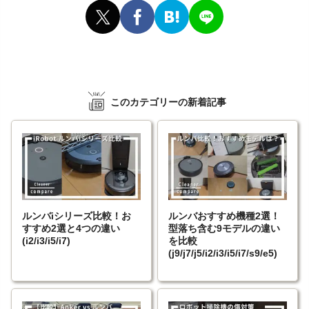
このカテゴリーの新着記事
ルンバiシリーズ比較！お
ルンバおすすめ機種2選！
すすめ2選と4つの違い
型落ち含む9モデルの違い
(i2/i3/i5/i7)
を比較
(j9/j7/j5/i2/i3/i5/i7/s9/e5)