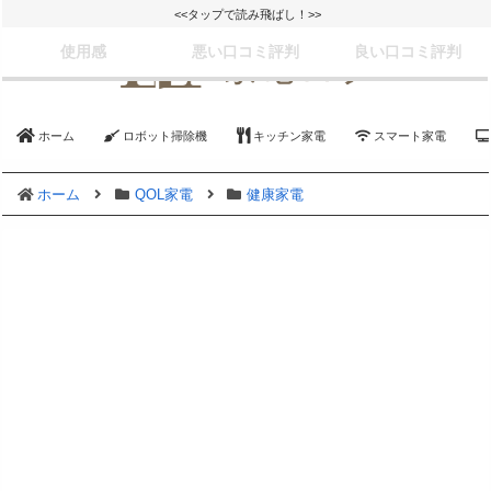
<<タップで読み飛ばし！>>
使用感
悪い口コミ評判
良い口コミ評判
ホーム
ロボット掃除機
キッチン家電
スマート家電
ホーム
QOL家電
健康家電