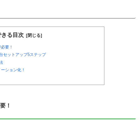
できる目次
が必要！
複数台セットアップ5ステップ
法
トメーション化！
必要！