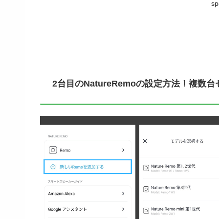
sp
2台目のNatureRemoの設定方法！複数