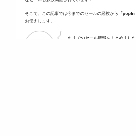
そこで、この記事では今までのセールの経験から
「popI
お伝えします。
これまでのセール情報をまとめました
ひょーさん
popIn Aladdin 2 Plusは2022年12月12日
製品スペック
Android TV
HDMI接続
△