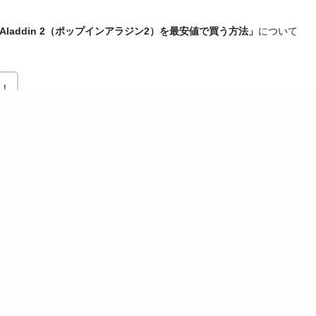
n Aladdin 2（ポップインアラジン2）を最安値で買う方法」
について
！
～Aladdin X2 Plusに製品名が変更されました。
台形補正
解像度
明るさ
スピーカー
水平
垂直