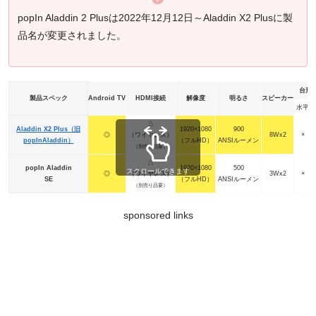
popIn Aladdin 2 Plusは2022年12月12日～Aladdin X2 Plusに製
品名が変更されました。
台形
製品スペック
Android TV
HDMI接続
解像度
明るさ
スピーカー
水平
△
Aladdin X2 Plus（旧
1920×1080
900
◎
（ワイヤレス）
8Wx2
×
popInAladdin）
（フルHD）
ANSIルーメン
（別売り品要）
△
popIn Aladdin
1920×1080
500
スクロールできます
◎
（ワイヤレス）
3Wx2
×
SE
（フルHD）
ANSIルーメン
（別売り品要）
sponsored links