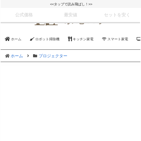
<<タップで読み飛ばし！>>
公式価格
最安値
セットを安く
ホーム
ロボット掃除機
キッチン家電
スマート家電
ホーム
プロジェクター